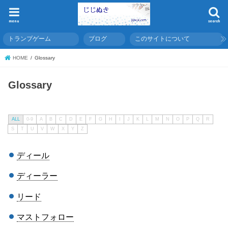
menu
search
トランプゲーム
ブログ
このサイトについて
HOME
Glossary
Glossary
ALL
0-9
A
B
C
D
E
F
G
H
I
J
K
L
M
N
O
P
Q
R
S
T
U
V
W
X
Y
Z
ディール
ディーラー
リード
マストフォロー