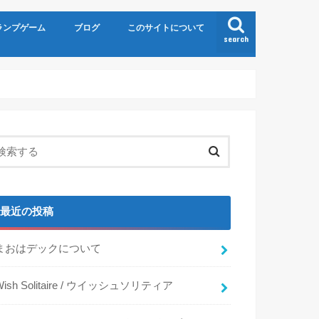
ランプゲーム
ブログ
このサイトについて
search
テ
カー
ー
ノ
他
ディング
ティア
最近の投稿
まおはデックについて
Wish Solitaire / ウイッシュソリティア