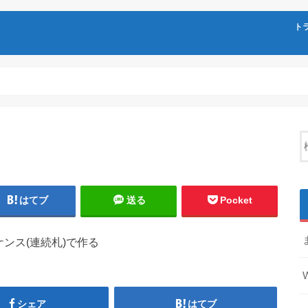
ト
トリ
ポー
ラミ
カシ
その
シェ
ソリ
はてブ
送る
Pocket
ンス(連続札)で作る
シェア
はてブ