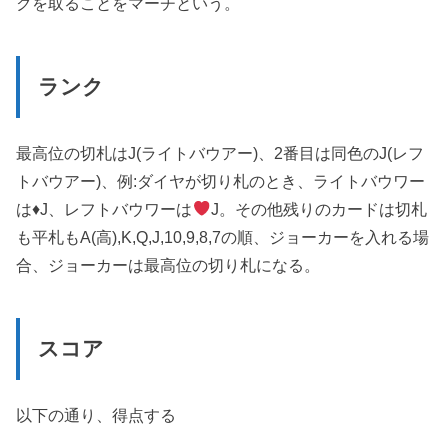
クを取ることをマーチという。
ランク
最高位の切札はJ(ライトバウアー)、2番目は同色のJ(レフ
トバウアー)、例:ダイヤが切り札のとき、ライトバウワー
は
♦️
J、レフトバウワーは
J。その他残りのカードは切札
も平札もA(高),K,Q,J,10,9,8,7の順、ジョーカーを入れる場
合、ジョーカーは最高位の切り札になる。
スコア
以下の通り、得点する