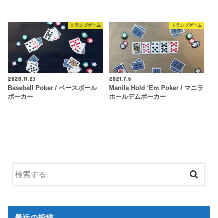
トランプゲーム
トランプゲーム
2020.11.23
2021.7.6
Baseball Poker / ベースボール
Manila Hold ‘Em Poker / マニラ
ポーカー
ホールデムポーカー
最近の投稿