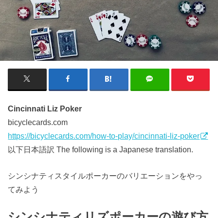
Cincinnati Liz Poker
bicyclecards.com
https://bicyclecards.com/how-to-play/cincinnati-liz-poker
以下日本語訳 The following is a Japanese translation.
シンシナティスタイルポーカーのバリエーションをやっ
てみよう
シンシナティリズポーカーの
遊び方