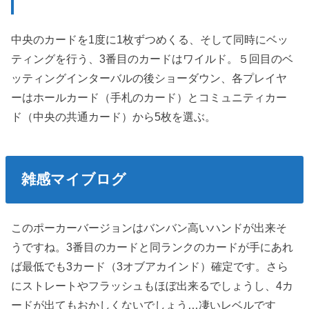
中央のカードを1度に1枚ずつめくる、そして同時にベッ
ティングを行う、3番目のカードはワイルド。５回目のベ
ッティングインターバルの後ショーダウン、各プレイヤ
ーはホールカード（手札のカード）とコミュニティカー
ド（中央の共通カード）から5枚を選ぶ。
雑感
マイブログ
このポーカーバージョンはバンバン高いハンドが出来そ
うですね。3番目のカードと同ランクのカードが手にあれ
ば最低でも3カード（3オブアカインド）確定です。さら
にストレートやフラッシュもほぼ出来るでしょうし、4カ
ードが出てもおかしくないでしょう…凄いレベルです