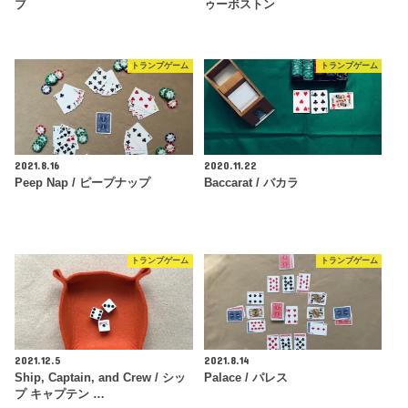
ブ
ゥーボストン
トランプゲーム
トランプゲーム
2021.8.16
2020.11.22
Peep Nap / ピープナップ
Baccarat / バカラ
トランプゲーム
トランプゲーム
2021.12.5
2021.8.14
Ship, Captain, and Crew / シッ
Palace / パレス
プ キャプテン …